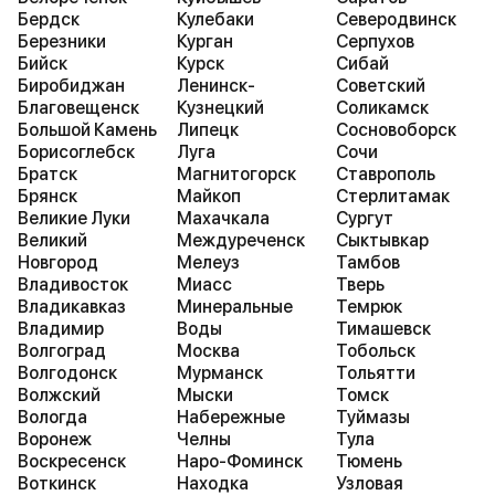
Бердск
Кулебаки
Северодвинск
Березники
Курган
Серпухов
Бийск
Курск
Сибай
Биробиджан
Ленинск-
Советский
Благовещенск
Кузнецкий
Соликамск
Большой Камень
Липецк
Сосновоборск
Борисоглебск
Луга
Сочи
Братск
Магнитогорск
Ставрополь
Брянск
Майкоп
Стерлитамак
Великие Луки
Махачкала
Сургут
Великий
Междуреченск
Сыктывкар
Новгород
Мелеуз
Тамбов
Владивосток
Миасс
Тверь
Владикавказ
Минеральные
Темрюк
Владимир
Воды
Тимашевск
Волгоград
Москва
Тобольск
Волгодонск
Мурманск
Тольятти
Волжский
Мыски
Томск
Вологда
Набережные
Туймазы
Воронеж
Челны
Тула
Воскресенск
Наро-Фоминск
Тюмень
Воткинск
Находка
Узловая