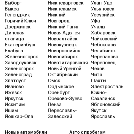
Выборг
Нижневартовск
Улан-Удэ
Выкса
Нижнекамск
Ульяновск
Геленджик
Нижний
Уссурийск
Горячий Ключ
Новгород
Уфа
Дзержинск
Нижний Тагил
Учалы
Динская
Новая Адыгея
Хабаровск
станица
Новоалтайск
Чайковский
Екатеринбург
Новокузнецк
Чебоксары
Елабуга
Новороссийск
Челябинск
Железногорск
Новосибирск
Черепаново
Заводоуковск
Новотитаровская
Череповец
Зеленогорск
Новый Уренгой
Чехов
Зеленоград
Октябрьский
Чита
Златоуст
Омск
Шахты
Иваново
Ордынское
Электросталь
Ижевск
Оренбург
Южно-
Иркутск
Орехово-Зуево
Сахалинск
Искитим
Пенза
Яблоновский
Ишим
Переславль-
Якутск
Йошкар-Ола
Залесский
Ярославль
Новые автомобили
Авто с пробегом