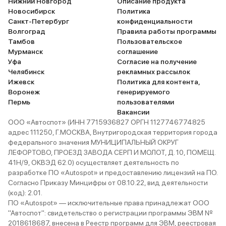
Нижний Новгород
Описание продукта
Новосибирск
Политика
Санкт-Петербург
конфиденциальности
Волгоград
Правила работы программы
Тамбов
Пользовательское
Мурманск
соглашение
Уфа
Согласие на получение
Челябинск
рекламных рассылок
Ижевск
Политика для контента,
Воронеж
генерируемого
Пермь
пользователями
Вакансии
ООО «Автоспот» (ИНН 7715936827 ОРГН 1127746774825
адрес 111250, Г.МОСКВА, Внутригородская территория города
федерального значения МУНИЦИПАЛЬНЫЙ ОКРУГ
ЛЕФОРТОВО, ПРОЕЗД ЗАВОДА СЕРП И МОЛОТ, Д. 10, ПОМЕЩ.
41Н/9, ОКВЭД 62.0) осуществляет деятельность по
разработке ПО «Autospot» и предоставлению лицензий на ПО.
Согласно Приказу Минцифры от 08.10.22, вид деятельности
(код): 2.01.
ПО «Autospot» — исключительные права принадлежат ООО
"Автоспот": свидетельство о регистрации программы ЭВМ №
2018618687, внесена в Реестр программ для ЭВМ, реестровая