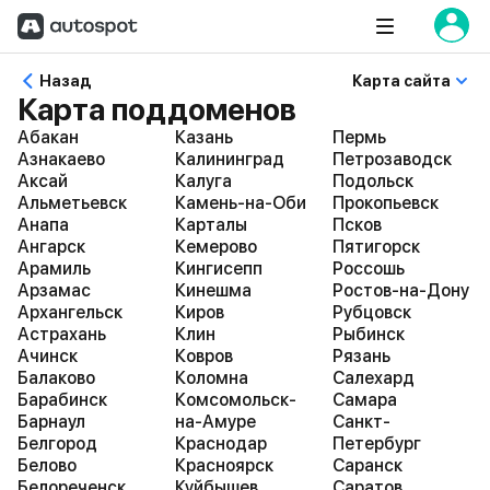
Назад
Карта сайта
Карта поддоменов
Абакан
Казань
Пермь
Азнакаево
Калининград
Петрозаводск
Аксай
Калуга
Подольск
Альметьевск
Камень-на-Оби
Прокопьевск
Анапа
Карталы
Псков
Ангарск
Кемерово
Пятигорск
Арамиль
Кингисепп
Россошь
Арзамас
Кинешма
Ростов-на-Дону
Архангельск
Киров
Рубцовск
Астрахань
Клин
Рыбинск
Ачинск
Ковров
Рязань
Балаково
Коломна
Салехард
Барабинск
Комсомольск-
Самара
Барнаул
на-Амуре
Санкт-
Белгород
Краснодар
Петербург
Белово
Красноярск
Саранск
Белореченск
Куйбышев
Саратов