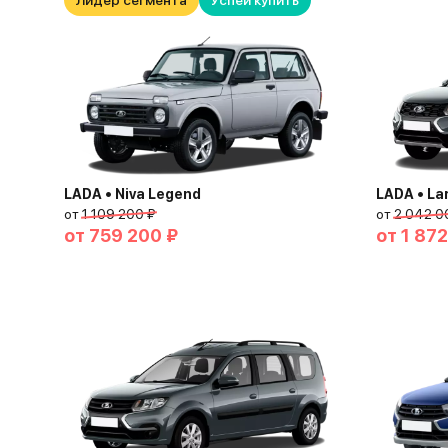
Лидер сегмента
Успей купить
LADA • Niva Legend
LADA • La
от
1 109 200 ₽
от
2 042 0
от
759 200 ₽
от
1 872