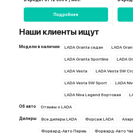
Подробнее
Наши клиенты ищут
Модели в наличии
LADA Granta седан
LADA Gran
LADA Granta Sportline
LADA Gr
LADA Vesta
LADA Vesta SW Cr
LADA Vesta SW Sport
LADA Niv
LADA Niva Legend бортовая
L
Об авто
Отзывы о LADA
Дилеры
Все дилеры LADA
Форсаж LADA
Алар
Форвард-Авто Пермь
Форвард-Авто Ча