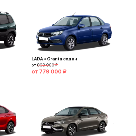
LADA • Granta седан
от
899 000 ₽
от
779 000 ₽