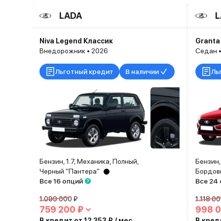
LADA
L
Niva Legend Классик
Granta
Внедорожник • 2026
Седан 
Льготный кредит
В наличии
Ль
Бензин, 1.7, Механика, Полный,
Бензин,
Черный "Пантера"
Бордов
Все 16 опций
Все 24
1 099 000 ₽
1 118 0
759 200 ₽
998 0
В кредит от 12 353 ₽ / мес.
В креди