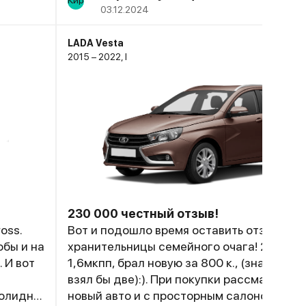
03.12.2024
LADA Vesta
2015 – 2022, I
230 000 честный отзыв!
oss.
Вот и подошло время оставить отзыв о с
обы и на
хранительницы семейного очага! 2018 г.в.
 И вот
1,6мкпп, брал новую за 800 к., (знать бы п
взял бы две):). При покупки рассматривал
олидно,
новый авто и с просторным салоном. Кон