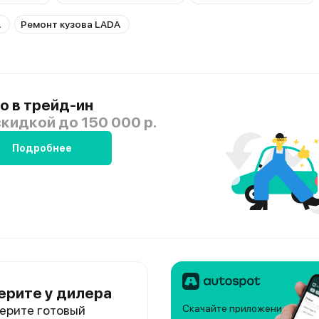
A
Ремонт кузова LADA
о в трейд-ин
скидкой
до 150 000 р.
Подробнее
ерите у дилера
ерите готовый
Скачайте приложение