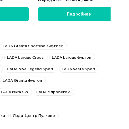
Подробнее
LADA Granta Sportline лифтбек
LADA Largus Cross
LADA Largus фургон
LADA Niva Legend Sport
LADA Vesta Sport
LADA Granta фургон
LADA Iskra SW
LADA с пробегом
рки
Лада-Центр Пулково