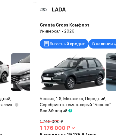
LADA
Granta Cross Комфорт
Универсал • 2026
Льготный кредит
В наличии
едний,
Бензин, 1.6, Механика, Передний,
таллик
Серебристо-темно-серый "Борнео" металлик
Все 39 опций
1 246 000 ₽
1 176 000 ₽
с.
В кредит от 19 135 ₽ / мес.