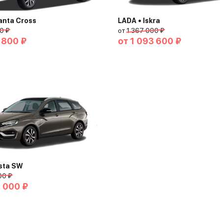
anta Cross
LADA • Iskra
0 ₽
от
1 367 000 ₽
 800 ₽
от
1 093 600 ₽
sta SW
00 ₽
8 000 ₽