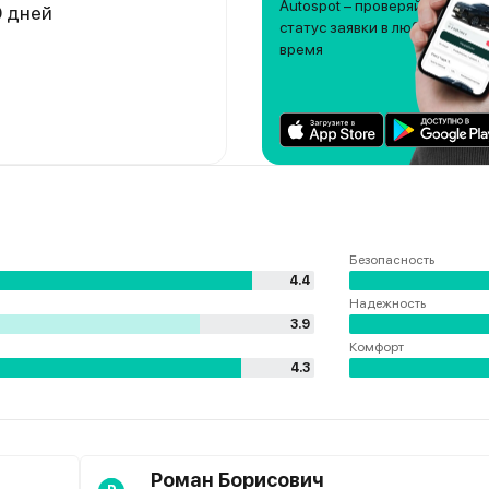
Autospot – проверяйте
0 дней
статус заявки в любое
время
Безопасность
4.4
Надежность
3.9
Комфорт
4.3
Роман Борисович