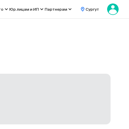
то
Юр.лицам и ИП
Партнерам
Сургут