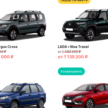
Лидер сегмента
rgus Cross
LADA • Niva Travel
00 ₽
от
1 493 000 ₽
 000 ₽
от
1 135 200 ₽
Успей купить