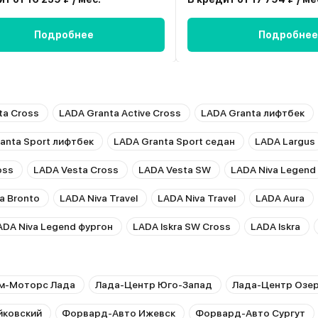
Подробнее
Подробнее
ta Cross
LADA Granta Active Cross
LADA Granta лифтбек
anta Sport лифтбек
LADA Granta Sport седан
LADA Largus
oss
LADA Vesta Cross
LADA Vesta SW
LADA Niva Legend
a Bronto
LADA Niva Travel
LADA Niva Travel
LADA Aura
ADA Niva Legend фургон
LADA Iskra SW Cross
LADA Iskra
м-Моторс Лада
Лада-Центр Юго-Запад
Лада-Центр Озе
йковский
Форвард-Авто Ижевск
Форвард-Авто Сургут