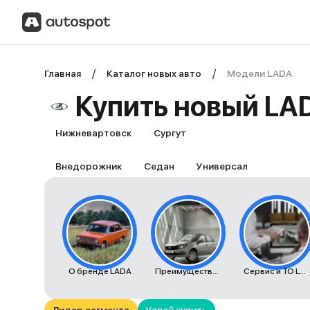
Главная
Каталог новых авто
Модели LADA
Купить новый LAD
Нижневартовск
Сургут
Внедорожник
Седан
Универсал
О бренде LADA
Преимущества автомобилей LADA
Сервис и ТО LADA