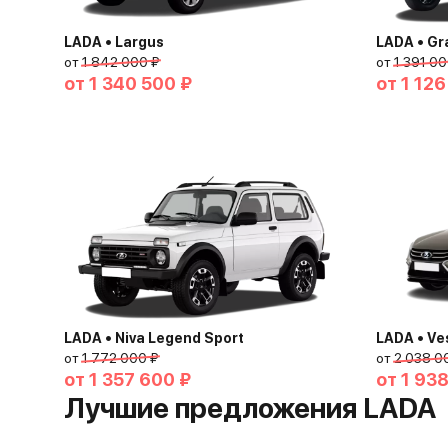
LADA • Largus
LADA • Gr
от
1 842 000 ₽
от
1 391 00
от
1 340 500 ₽
от
1 126
LADA • Niva Legend Sport
LADA • Ve
от
1 772 000 ₽
от
2 038 0
от
1 357 600 ₽
от
1 93
Лучшие предложения LADA