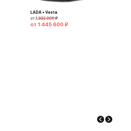
LADA • Vesta
от
1 932 000 ₽
от
1 445 600 ₽