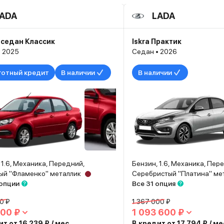
ADA
LADA
 седан Классик
Iskra Практик
• 2025
Седан • 2026
готный кредит
В наличии
В наличии
 1.6, Механика, Передний,
Бензин, 1.6, Механика, Пер
ый "Фламенко" металлик
Серебристый "Платина" ме
 опции
Все 31 опция
00 ₽
1 367 000 ₽
00 ₽
1 093 600 ₽
т от 16 239 ₽ / мес.
В кредит от 17 794 ₽ / ме